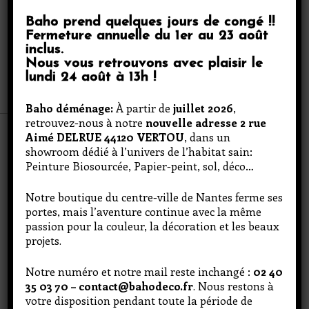
Baho prend quelques jours de congé
!!
Fermeture annuelle du
1er au 23 août
inclus
.
Nous vous retrouvons avec plaisir le
lundi 24 août à 13h
!
Votre consentement
Baho déménage:
À partir de
juillet 2026
,
retrouvez-nous à notre
nouvelle adresse 2 rue
Aimé DELRUE 44120 VERTOU
, dans un
Le site utilise des cookies pour délivrer des
showroom dédié à l’univers de l’habitat sain:
fonctionnalités, personnaliser son contenu et
Peinture Biosourcée, Papier-peint, sol, déco…
ses publicités et pour analyser son trafic.
Consultez la
politique de confidentialité
. Votre
choix est valable uniquement sur ce site et sur
Notre boutique du centre-ville de Nantes ferme ses
le terminal utilisé pour une durée de 13 mois.
portes, mais l’aventure continue avec la même
passion pour la couleur, la décoration et les beaux
2 rue Aimé DELRUE 44120 Vertou
projets.
Tout accepter
lundi : 13h - 18h
Mardi au Vendredi : 8h30 – 17h30
Notre numéro et notre mail reste inchangé :
02 40
contact@bahodeco.fr
Personnaliser
35 03 70 – contact@bahodeco.fr
. Nous restons à
02 40 35 03 70
votre disposition pendant toute la période de
Continuer sans accepter