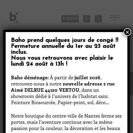
Skip
to
content
E-SHOP
×
Baho prend quelques jours de congé
!!
Fermeture annuelle du
1er au 23 août
inclus
.
Baho
Nous vous retrouvons avec plaisir le
lundi 24 août à 13h
!
Plan du site
Baho déménage:
À partir de
juillet 2026
,
retrouvez-nous à notre
nouvelle adresse 2 rue
Aimé DELRUE 44120 VERTOU
, dans un
showroom dédié à l’univers de l’habitat sain:
Peinture Biosourcée, Papier-peint, sol, déco…
Notre boutique du centre-ville de Nantes ferme ses
portes, mais l’aventure continue avec la même
passion pour la couleur, la décoration et les beaux
Votre consentement