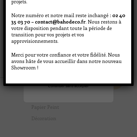
projets.
2 rue Aimé DELRUE 44120 Vertou
Notre numéro et notre mail reste inchangé :
02 40
lundi : 13h - 18h
Le site utilise des cookies pour délivrer des
35 03 70 – contact@bahodeco.fr
. Nous restons à
Mardi au Vendredi : 8h30 – 17h30
fonctionnalités, personnaliser son contenu et
votre disposition pendant toute la période de
ses publicités et pour analyser son trafic.
contact@bahodeco.fr
Consultez la
politique de confidentialité
. Votre
transition pour vos projets et vos
02 40 35 03 70
choix est valable uniquement sur ce site et sur
approvisionnements.
le terminal utilisé pour une durée de 13 mois.
CONTACT
Merci pour votre confiance et votre fidélité. Nous
avons hâte de vous accueillir dans notre nouveau
Tout accepter
Showroom !
Personnaliser
Continuer sans accepter
Peinture
Papier Peint
Décoration