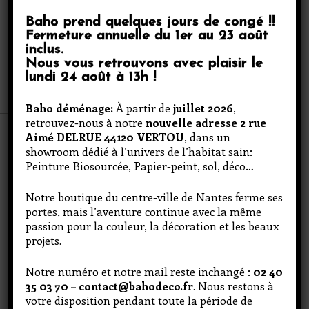
Baho prend quelques jours de congé
!!
Fermeture annuelle du
1er au 23 août
inclus
.
Nous vous retrouvons avec plaisir le
lundi 24 août à 13h
!
Votre consentement
Baho déménage:
À partir de
juillet 2026
,
retrouvez-nous à notre
nouvelle adresse 2 rue
Aimé DELRUE 44120 VERTOU
, dans un
Le site utilise des cookies pour délivrer des
showroom dédié à l’univers de l’habitat sain:
fonctionnalités, personnaliser son contenu et
Peinture Biosourcée, Papier-peint, sol, déco…
ses publicités et pour analyser son trafic.
Consultez la
politique de confidentialité
. Votre
choix est valable uniquement sur ce site et sur
Notre boutique du centre-ville de Nantes ferme ses
le terminal utilisé pour une durée de 13 mois.
portes, mais l’aventure continue avec la même
passion pour la couleur, la décoration et les beaux
2 rue Aimé DELRUE 44120 Vertou
projets.
Tout accepter
lundi : 13h - 18h
Mardi au Vendredi : 8h30 – 17h30
Notre numéro et notre mail reste inchangé :
02 40
contact@bahodeco.fr
Personnaliser
35 03 70 – contact@bahodeco.fr
. Nous restons à
02 40 35 03 70
votre disposition pendant toute la période de
Continuer sans accepter