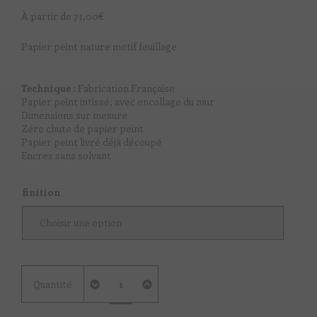
À partir de
71,00
€
Papier peint nature motif feuillage
Technique :
Fabrication Française
Papier peint intissé, avec encollage du mur
Dimensions sur mesure
Zéro chute de papier peint
Papier peint livré déjà découpé
Encres sans solvant
finition
quantité
Quantité
de
Birch
Leaf