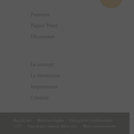
Peinture
Papier Peint
Décoration
Le concept
Le showroom
Inspirations
Conseils
Plan du site
-
Mentions légales
-
Politique de confidentialité
-
CGV
-
Tous droits réservés Baho 2020
-
Mon consentement