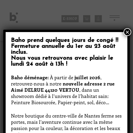
Skip
to
content
E-SHOP
×
Baho prend quelques jours de congé
!!
Fermeture annuelle du
1er au 23 août
Produits
inclus
.
Nous vous retrouvons avec plaisir le
lundi 24 août à 13h
!
Birch Leaf Beige 1
Baho déménage:
À partir de
juillet 2026
,
retrouvez-nous à notre
nouvelle adresse 2 rue
Aimé DELRUE 44120 VERTOU
, dans un
showroom dédié à l’univers de l’habitat sain:
Peinture Biosourcée, Papier-peint, sol, déco…
Notre boutique du centre-ville de Nantes ferme ses
portes, mais l’aventure continue avec la même
passion pour la couleur, la décoration et les beaux