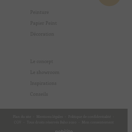
Peinture
Papier Peint
Décoration
Le concept
Le showroom
Inspirations
Conseils
Plan du site
-
Mentions légales
-
Politique de confidentialité
-
CGV
-
Tous droits réservés Baho 2020
-
Mon consentement