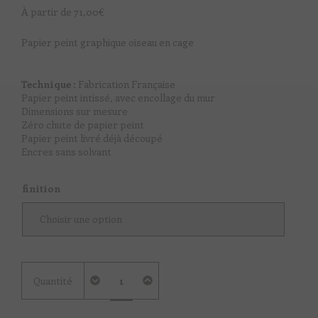
À partir de
71,00
€
Papier peint graphique oiseau en cage
Technique :
Fabrication Française
Papier peint intissé, avec encollage du mur
Dimensions sur mesure
Zéro chute de papier peint
Papier peint livré déjà découpé
Encres sans solvant
finition
quantité
Quantité
de
Birds
In