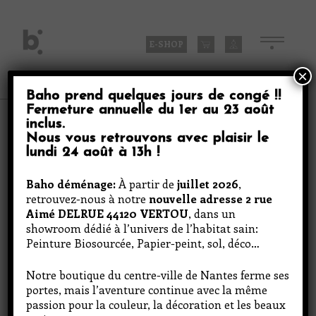
Skip
to
content
E-SHOP
×
Baho prend quelques jours de congé
!!
Fermeture annuelle du
1er au 23 août
Produits
inclus
.
Nous vous retrouvons avec plaisir le
lundi 24 août à 13h
!
Birds In Cage 1
Baho déménage:
À partir de
juillet 2026
,
retrouvez-nous à notre
nouvelle adresse 2 rue
Aimé DELRUE 44120 VERTOU
, dans un
showroom dédié à l’univers de l’habitat sain:
Peinture Biosourcée, Papier-peint, sol, déco…
Notre boutique du centre-ville de Nantes ferme ses
portes, mais l’aventure continue avec la même
passion pour la couleur, la décoration et les beaux