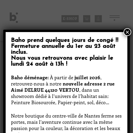
Skip
to
content
E-SHOP
×
Baho prend quelques jours de congé
!!
Fermeture annuelle du
1er au 23 août
Produits
inclus
.
Nous vous retrouvons avec plaisir le
lundi 24 août à 13h
!
Blanc sel
Baho déménage:
À partir de
juillet 2026
,
retrouvez-nous à notre
nouvelle adresse 2 rue
Aimé DELRUE 44120 VERTOU
, dans un
showroom dédié à l’univers de l’habitat sain:
Peinture Biosourcée, Papier-peint, sol, déco…
Notre boutique du centre-ville de Nantes ferme ses
portes, mais l’aventure continue avec la même
passion pour la couleur, la décoration et les beaux