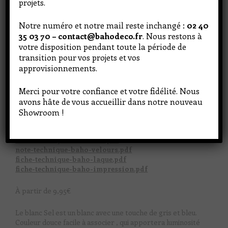
projets.
Notre numéro et notre mail reste inchangé :
02 40
35 03 70 – contact@bahodeco.fr
. Nous restons à
votre disposition pendant toute la période de
transition pour vos projets et vos
approvisionnements.
Merci pour votre confiance et votre fidélité. Nous
avons hâte de vous accueillir dans notre nouveau
Showroom !
N'hésitez pas à venir en boutique pour découvrir les
teintes
note-technique-baho-mat.pdf
note-technique-baho-velours.pdf
fiche-technique-baho-laque.pdf
fiche-technique-baho-impression.pdf
À partir de
9,95
€
Le blanc Sel est un blanc avec une touche de gris et bleu.
Couleur douce facile à associer , qui apportera luminosité