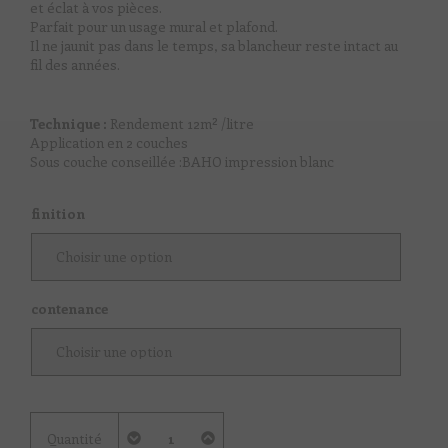
et éclat à vos pièces.
Parfait pour un usage mural et plafond.
Il ne jaunit pas dans le temps, sa blancheur reste intact au
fil des années.
Technique :
Rendement 12m² /litre
Application en 2 couches
Sous couche conseillée :BAHO impression blanc
finition
contenance
quantité
Quantité
de