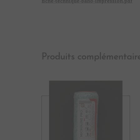
fiche-technique-baho-impression.pdf
Produits complémentair