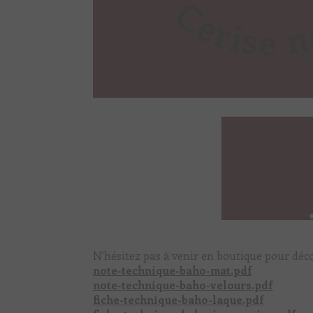
N'hésitez pas à venir en boutique pour déco
note-technique-baho-mat.pdf
note-technique-baho-velours.pdf
fiche-technique-baho-laque.pdf