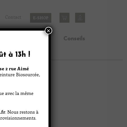
Contact
E-SHOP
×
n
Inspirations
Conseils
ût à 13h
!
se 2 rue Aimé
Peinture Biosourcée,
nue avec la même
.fr
. Nous restons à
pprovisionnements.