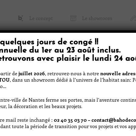
Le concept
Le showroom
quelques jours de congé
!!
 Baho
Papier Peint & Tissu
Décoratio
nnuelle du
1er au 23 août inclus
.
trouvons avec plaisir le
lundi 24 ao
artir de
juillet 2026
, retrouvez-nous à notre
nouvelle adres
RTOU
, dans un showroom dédié à l’univers de l’habitat sain: 
co…
ntre-ville de Nantes ferme ses portes, mais l’aventure conti
ur, la décoration et les beaux projets.
re mail reste inchangé :
02 40 35 03 70 – contact@bahodeco
dant toute la période de transition pour vos projets et vos a