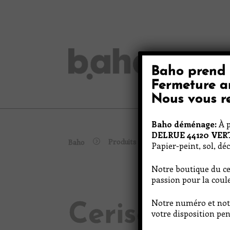
Skip
to
content
Baho prend 
Peinture
Fermeture a
Nous vous re
Baho déménage:
À p
DELRUE 44120 VE
Produits
Baho
Cerise noire
Papier-peint, sol, dé
Notre boutique du ce
passion pour la coule
Notre numéro et not
Cerise noire
votre disposition pen