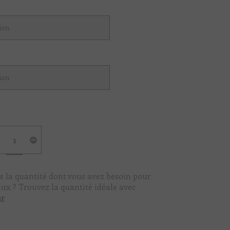
quantité
de
Cerise
noire
s la quantité dont vous avez besoin pour
aux ? Trouvez la quantité idéale avec
ur