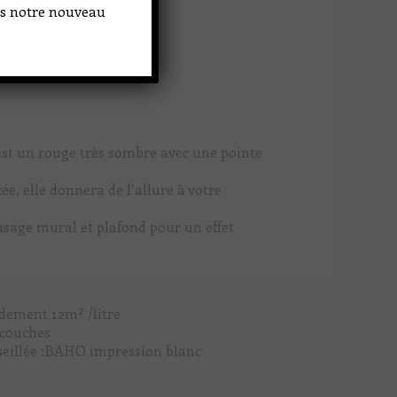
ans notre nouveau
est un rouge très sombre avec une pointe
ée, elle donnera de l’allure à votre
usage mural et plafond pour un effet
dement 12m² /litre
 couches
seillée :BAHO impression blanc