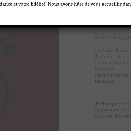
iance et votre fidélité. Nous avons hâte de vous accueillir d
À partir de
9,95
€
La Cerise Noire 
de noir et brun.
Couleur très fonc
intérieur.
Parfait pour un 
tendance.
Technique :
Ren
Application en 2
Sous couche con