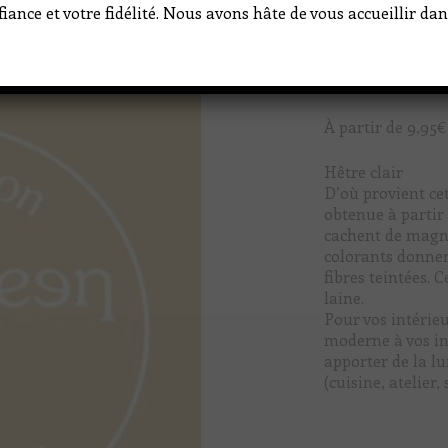
iance et votre fidélité. Nous avons hâte de vous accueillir d
À partir de
9,95
€
Hêtre clair
D’où provient cett
obtenue à partir 
cachent de magni
colorants donnent
fibres teintées.
laine.
Pour vos intérieu
moderne à vos in
apporter de la l
(cuisine, atelier, 