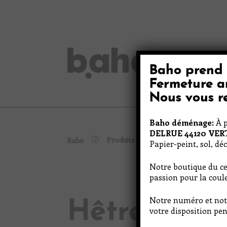
Skip
to
content
Baho prend 
Peinture
Fermeture a
Nous vous re
Baho déménage:
À p
DELRUE 44120 VE
Produits
Baho
Hêtre Clair
Papier-peint, sol, dé
Notre boutique du ce
passion pour la coule
Notre numéro et not
Hêtre Clair
votre disposition pen