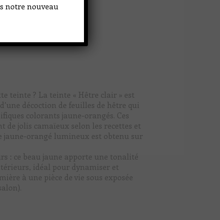
ans notre nouveau
e teinte ? La teinte « Hêtre clair » est
d’une décoction de feuilles de hêtre qui
fiques colorants jaune-orangés. Ces
 de jolis camaïeux selon les recettes et
 Ce jaune-orangé lumineux est obtenu sur
rs : ce beau jaune apporte une tonalité
térieurs, idéal pour dynamiser et
umière à une pièce de vie sous exposée
salon).