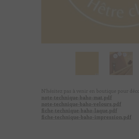
N'hésitez pas à venir en boutique pour déco
note-technique-baho-mat.pdf
note-technique-baho-velours.pdf
fiche-technique-baho-laque.pdf
fiche-technique-baho-impression.pdf