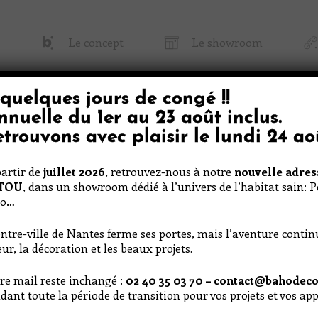
Le concept
Le showroom
quelques jours de congé
!!
 Baho
Papier Peint & Tissu
Décoratio
nnuelle du
1er au 23 août inclus
.
trouvons avec plaisir le
lundi 24 ao
artir de
juillet 2026
, retrouvez-nous à notre
nouvelle adres
RTOU
, dans un showroom dédié à l’univers de l’habitat sain: 
co…
ntre-ville de Nantes ferme ses portes, mais l’aventure conti
ur, la décoration et les beaux projets.
re mail reste inchangé :
02 40 35 03 70 – contact@bahodeco
dant toute la période de transition pour vos projets et vos a