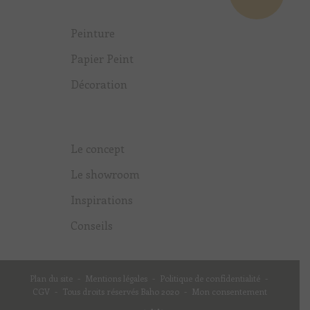
Peinture
Papier Peint
Décoration
Le concept
Le showroom
Inspirations
Conseils
Plan du site
-
Mentions légales
-
Politique de confidentialité
-
CGV
-
Tous droits réservés Baho 2020
-
Mon consentement