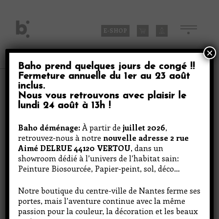
Skip
to
content
E-SHOP
×
Baho prend quelques jours de congé
!!
Fermeture annuelle du
1er au 23 août
Produits
inclus
.
Nous vous retrouvons avec plaisir le
lundi 24 août à 13h
!
Flannel Lowers 2
Baho déménage:
À partir de
juillet 2026
,
retrouvez-nous à notre
nouvelle adresse 2 rue
Aimé DELRUE 44120 VERTOU
, dans un
showroom dédié à l’univers de l’habitat sain:
Peinture Biosourcée, Papier-peint, sol, déco…
Notre boutique du centre-ville de Nantes ferme ses
portes, mais l’aventure continue avec la même
passion pour la couleur, la décoration et les beaux