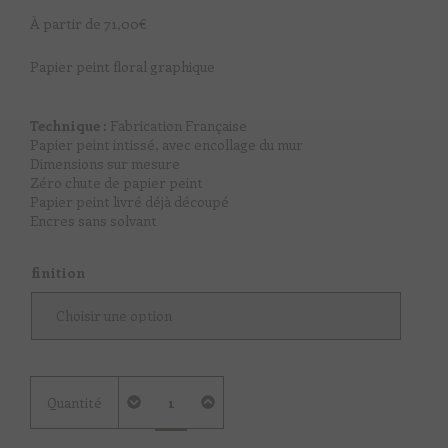
À partir de
71,00
€
Papier peint floral graphique
Technique :
Fabrication Française
Papier peint intissé, avec encollage du mur
Dimensions sur mesure
Zéro chute de papier peint
Papier peint livré déjà découpé
Encres sans solvant
finition
quantité
Quantité
de
Flannel
Lowers