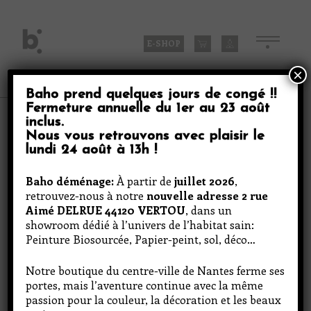
Skip
to
content
E-SHOP
×
Baho prend quelques jours de congé
!!
Fermeture annuelle du
1er au 23 août
Produits
inclus
.
Nous vous retrouvons avec plaisir le
lundi 24 août à 13h
!
Floating Triangles 2
Baho déménage:
À partir de
juillet 2026
,
retrouvez-nous à notre
nouvelle adresse 2 rue
Aimé DELRUE 44120 VERTOU
, dans un
showroom dédié à l’univers de l’habitat sain:
Peinture Biosourcée, Papier-peint, sol, déco…
Notre boutique du centre-ville de Nantes ferme ses
portes, mais l’aventure continue avec la même
passion pour la couleur, la décoration et les beaux