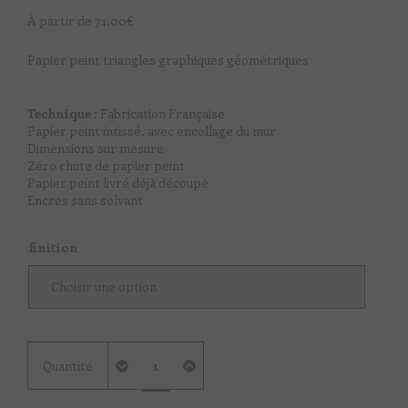
À partir de
71,00
€
Papier peint triangles graphiques géométriques
Technique :
Fabrication Française
Papier peint intissé, avec encollage du mur
Dimensions sur mesure
Zéro chute de papier peint
Papier peint livré déjà découpé
Encres sans solvant
finition
quantité
Quantité
de
Floating
Triangles