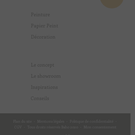
Peinture
Papier Peint
Décoration
Le concept
Le showroom
Inspirations
Conseils
Plan du site
-
Mentions légales
-
Politique de confidentialité
-
CGV
-
Tous droits réservés Baho 2020
-
Mon consentement