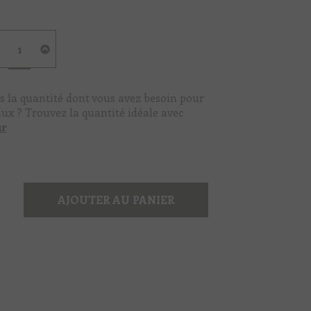
quantité
de
Impression
Blanche
s la quantité dont vous avez besoin pour
aux ? Trouvez la quantité idéale avec
ur
AJOUTER AU PANIER