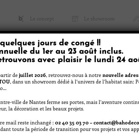
Le concept
Le showroom
quelques jours de congé
!!
 Baho
Papier Peint & Tissu
Décoratio
nnuelle du
1er au 23 août inclus
.
trouvons avec plaisir le
lundi 24 ao
artir de
juillet 2026
, retrouvez-nous à notre
nouvelle adres
RTOU
, dans un showroom dédié à l’univers de l’habitat sain: 
he
co…
ntre-ville de Nantes ferme ses portes, mais l’aventure conti
ur, la décoration et les beaux projets.
re mail reste inchangé :
02 40 35 03 70 – contact@bahodeco
Blanche
dant toute la période de transition pour vos projets et vos a