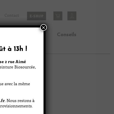
Contact
E-SHOP
×
n
Inspirations
Conseils
ût à 13h
!
se 2 rue Aimé
Peinture Biosourcée,
nue avec la même
.fr
. Nous restons à
pprovisionnements.