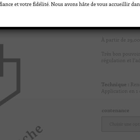
iance et votre fidélité. Nous avons hâte de vous accueillir d
À partir de
29,00
Très bon pouvoir 
régulation et l’a
Technique :
Ren
Application en 1 
contenance