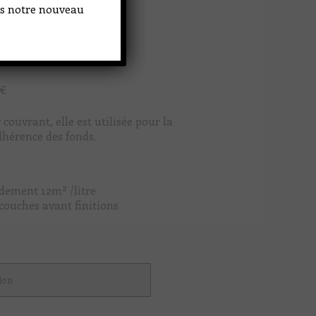
ans notre nouveau
€
couvrant, elle est utilisée pour la
dhérence des fonds.
dement 12m² /litre
couches avant finitions