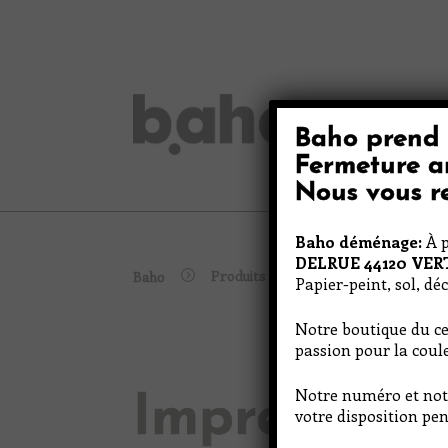
Skip
to
content
Baho prend 
Peinture
Fermeture a
Nous vous re
Baho déménage:
À p
DELRUE 44120 VE
Produits
Baho
Impression Blanc
Papier-peint, sol, dé
Notre boutique du ce
passion pour la coule
Notre numéro et not
Impression 
votre disposition pen