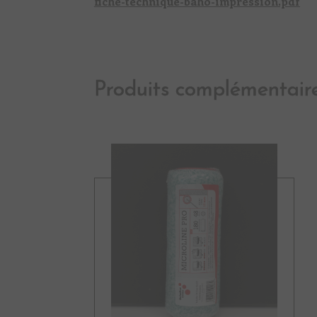
fiche-technique-baho-impression.pdf
Produits complémentair