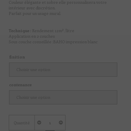
Couleur élégante et sobre elle personnalisera votre
intérieur avec discrétion.
Parfait pour un usage mural.
Technique :
Rendement 12m² /litre
Application en 2 couches
Sous couche conseillée :BAHO impression blanc
finition
contenance
quantité
Quantité
de
Marron