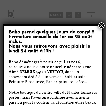
Skip
to
content
E-SHOP
×
Baho prend quelques jours de congé
!!
Fermeture annuelle du
1er au 23 août
Produits
inclus
.
Nous vous retrouvons avec plaisir le
lundi 24 août à 13h
!
Marron glacé
Baho déménage:
À partir de
juillet 2026
,
retrouvez-nous à notre
nouvelle adresse 2 rue
Aimé DELRUE 44120 VERTOU
, dans un
showroom dédié à l’univers de l’habitat sain:
Peinture Biosourcée, Papier-peint, sol, déco…
Notre boutique du centre-ville de Nantes ferme ses
portes, mais l’aventure continue avec la même
passion pour la couleur, la décoration et les beaux