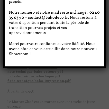
projets.
Notre numéro et notre mail reste inchangé :
02 40
35 03 70 – contact@bahodeco.fr
. Nous restons à
votre disposition pendant toute la période de
transition pour vos projets et vos
approvisionnements.
Merci pour votre confiance et votre fidélité. Nous
avons hâte de vous accueillir dans notre nouveau
Showroom !
N'hésitez pas à venir en boutique pour découvrir les
teintes
note-technique-baho-mat.pdf
note-technique-baho-velours.pdf
fiche-technique-baho-laque.pdf
fiche-technique-baho-impression.pdf
À partir de
9,95
€
Le Marron Glacé est un marron avec une touche de jaune
et rouge.