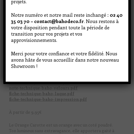
projets.
Notre numéro et notre mail reste inchangé :
02 40
35 03 70 – contact@bahodeco.fr
. Nous restons à
votre disposition pendant toute la période de
transition pour vos projets et vos
approvisionnements.
Merci pour votre confiance et votre fidélité. Nous
avons hâte de vous accueillir dans notre nouveau
Showroom !
N'hésitez pas à venir en boutique pour découvrir les
teintes
note-technique-baho-mat.pdf
note-technique-baho-velours.pdf
fiche-technique-baho-laque.pdf
fiche-technique-baho-impression.pdf
À partir de
9,95
€
Le Orange Carotte est un orange avec un coté poudré.
Ton lumineux sans extravagance, elle apportera gaité à