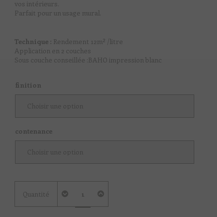
vos intérieurs.
Parfait pour un usage mural.
Technique :
Rendement 12m² /litre
Application en 2 couches
Sous couche conseillée :BAHO impression blanc
finition
contenance
quantité
Quantité
de
Orange
carotte