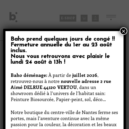
Skip
to
content
E-SHOP
×
Baho prend quelques jours de congé
!!
Fermeture annuelle du
1er au 23 août
Produits
inclus
.
Nous vous retrouvons avec plaisir le
lundi 24 août à 13h
!
Orange carotte
Baho déménage:
À partir de
juillet 2026
,
retrouvez-nous à notre
nouvelle adresse 2 rue
Aimé DELRUE 44120 VERTOU
, dans un
showroom dédié à l’univers de l’habitat sain:
Peinture Biosourcée, Papier-peint, sol, déco…
Notre boutique du centre-ville de Nantes ferme ses
portes, mais l’aventure continue avec la même
passion pour la couleur, la décoration et les beaux