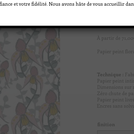
iance et votre fidélité. Nous avons hâte de vous accueillir d
À partir de
71,00
Papier peint flo
Technique :
Fabr
Papier peint int
Dimensions sur
Zéro chute de pa
Papier peint livr
Encres sans solv
finition