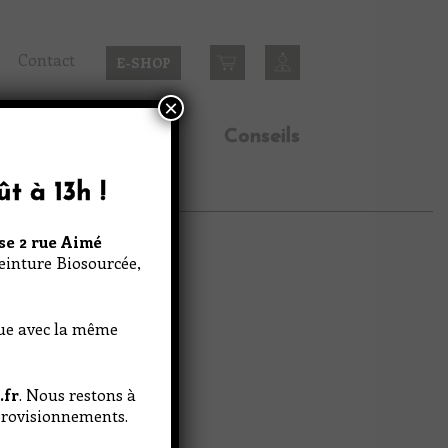
Contact
E-SHOP
×
n
Inspirations
Conseils
ût à 13h
!
se 2 rue Aimé
Peinture Biosourcée,
nue avec la même
.fr
. Nous restons à
pprovisionnements.