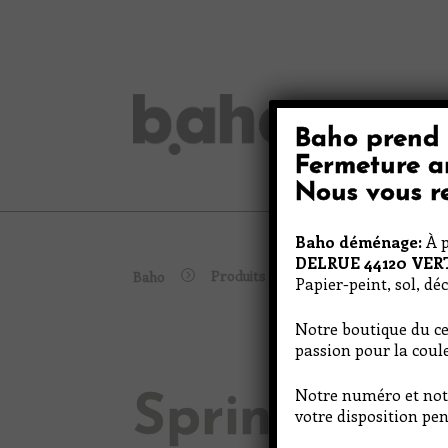
Skip
to
content
Baho prend 
Peinture
Fermeture a
Nous vous re
Baho déménage:
À p
DELRUE 44120 VE
Produits
Baho
Spring Bell 2
Papier-peint, sol, dé
Notre boutique du ce
passion pour la coule
Notre numéro et not
Spring Bell
votre disposition pen