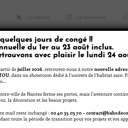
Le concept
Le showroom
quelques jours de congé
!!
 Baho
Papier Peint & Tissu
Décoratio
nnuelle du
1er au 23 août inclus
.
trouvons avec plaisir le
lundi 24 ao
artir de
juillet 2026
, retrouvez-nous à notre
nouvelle adres
RTOU
, dans un showroom dédié à l’univers de l’habitat sain: 
co…
ntre-ville de Nantes ferme ses portes, mais l’aventure conti
ur, la décoration et les beaux projets.
re mail reste inchangé :
02 40 35 03 70 – contact@bahodeco
 2
dant toute la période de transition pour vos projets et vos a