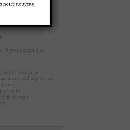
ans notre nouveau
€
ral Physalis graphique
ication Française
issé, avec encollage du mur
 mesure
pier peint
é déjà découpé
ant