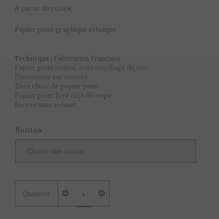
À partir de
71,00
€
Papier peint graphique ethnique
Technique :
Fabrication Française
Papier peint intissé, avec encollage du mur
Dimensions sur mesure
Zéro chute de papier peint
Papier peint livré déjà découpé
Encres sans solvant
finition
quantité
Quantité
de
Statement
Geometry