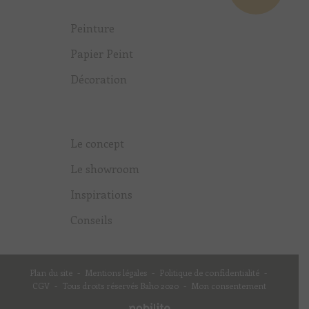
Peinture
Papier Peint
Décoration
Le concept
Le showroom
Inspirations
Conseils
Plan du site
-
Mentions légales
-
Politique de confidentialité
-
CGV
-
Tous droits réservés Baho 2020
-
Mon consentement