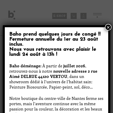
Skip
to
content
E-SHOP
×
Baho prend quelques jours de congé
!!
Fermeture annuelle du
1er au 23 août
Produits
inclus
.
Nous vous retrouvons avec plaisir le
lundi 24 août à 13h
!
Statement Geometry 1
Baho déménage:
À partir de
juillet 2026
,
retrouvez-nous à notre
nouvelle adresse 2 rue
Aimé DELRUE 44120 VERTOU
, dans un
showroom dédié à l’univers de l’habitat sain:
Peinture Biosourcée, Papier-peint, sol, déco…
Notre boutique du centre-ville de Nantes ferme ses
portes, mais l’aventure continue avec la même
passion pour la couleur, la décoration et les beaux