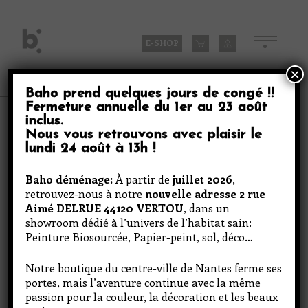
Skip
to
content
E-SHOP
×
Baho prend quelques jours de congé
!!
Fermeture annuelle du
1er au 23 août
Produits
inclus
.
Nous vous retrouvons avec plaisir le
lundi 24 août à 13h
!
Travellers In The Night
Baho déménage:
À partir de
juillet 2026
,
retrouvez-nous à notre
nouvelle adresse 2 rue
1
Aimé DELRUE 44120 VERTOU
, dans un
showroom dédié à l’univers de l’habitat sain:
Peinture Biosourcée, Papier-peint, sol, déco…
Notre boutique du centre-ville de Nantes ferme ses
portes, mais l’aventure continue avec la même
passion pour la couleur, la décoration et les beaux