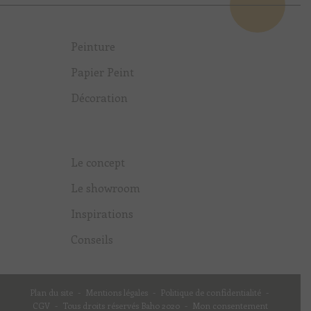
Peinture
Papier Peint
Décoration
Le concept
Le showroom
Inspirations
Conseils
Plan du site
-
Mentions légales
-
Politique de confidentialité
-
CGV
-
Tous droits réservés Baho 2020
-
Mon consentement