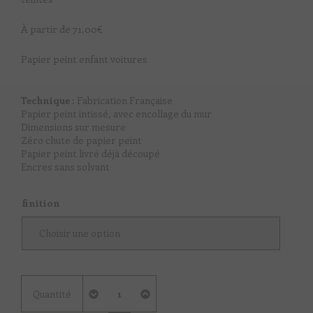
À partir de
71,00
€
Papier peint enfant voitures
Technique :
Fabrication Française
Papier peint intissé, avec encollage du mur
Dimensions sur mesure
Zéro chute de papier peint
Papier peint livré déjà découpé
Encres sans solvant
finition
quantité
Quantité
de
Travellers