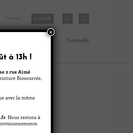
Contact
E-SHOP
×
n
Inspirations
Conseils
ût à 13h
!
se 2 rue Aimé
Peinture Biosourcée,
nue avec la même
.fr
. Nous restons à
pprovisionnements.