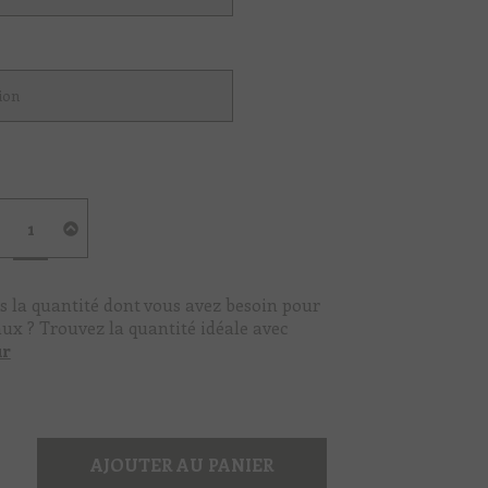
quantité
de
Vert
brin
d'herbe
s la quantité dont vous avez besoin pour
aux ? Trouvez la quantité idéale avec
ur
AJOUTER AU PANIER