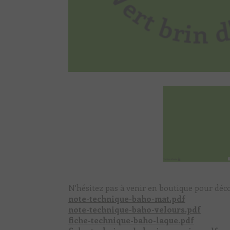
N'hésitez pas à venir en boutique pour déco
note-technique-baho-mat.pdf
note-technique-baho-velours.pdf
fiche-technique-baho-laque.pdf