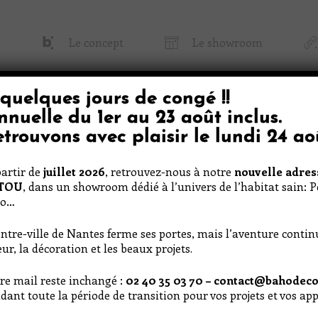
Le concept
Le showroom
quelques jours de congé
!!
 Baho
Papier Peint & Tissu
Décoratio
nnuelle du
1er au 23 août inclus
.
trouvons avec plaisir le
lundi 24 ao
artir de
juillet 2026
, retrouvez-nous à notre
nouvelle adres
RTOU
, dans un showroom dédié à l’univers de l’habitat sain: 
co…
ntre-ville de Nantes ferme ses portes, mais l’aventure conti
ur, la décoration et les beaux projets.
re mail reste inchangé :
02 40 35 03 70 – contact@bahodeco
’herbe
dant toute la période de transition pour vos projets et vos a