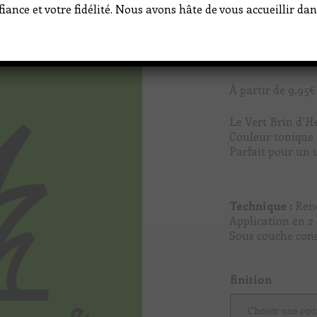
iance et votre fidélité. Nous avons hâte de vous accueillir d
À partir de
9,95
€
Le Vert Brin d’He
Couleur tonique 
Parfait pour un 
Technique :
Ren
Application en 2
Sous couche cons
finition