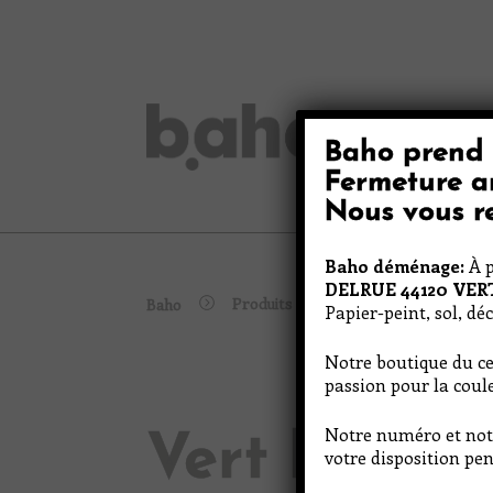
Skip
to
content
Baho prend 
Peinture
Fermeture a
Nous vous re
Baho déménage:
À p
DELRUE 44120 VE
Produits
Baho
Vert brin d’herbe
Papier-peint, sol, dé
Notre boutique du ce
passion pour la coule
Notre numéro et not
Vert brin d
votre disposition pen