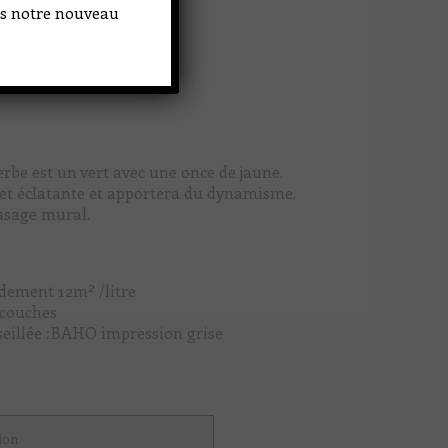
ans notre nouveau
rbe est un vert avec une once de jaune.
et éclatante et apportera du dynamisme.
usage mural.
dement 12m² /litre
 couches
eillée :BAHO impression grise