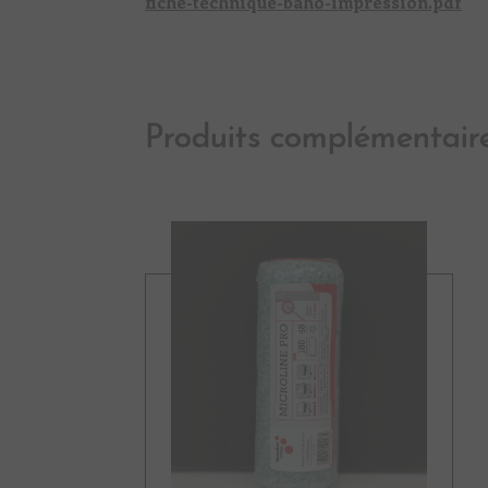
fiche-technique-baho-impression.pdf
Produits complémentair