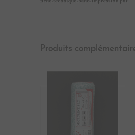
fiche-technique-baho-impression.pdf
Produits complémentair