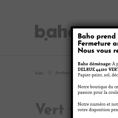
Skip
to
content
Baho prend 
Peinture
Fermeture a
Nous vous re
Baho déménage:
À p
DELRUE 44120 VE
Produits
Baho
Vert fougère
Papier-peint, sol, dé
Notre boutique du ce
passion pour la coule
Notre numéro et not
Vert fougèr
votre disposition pen