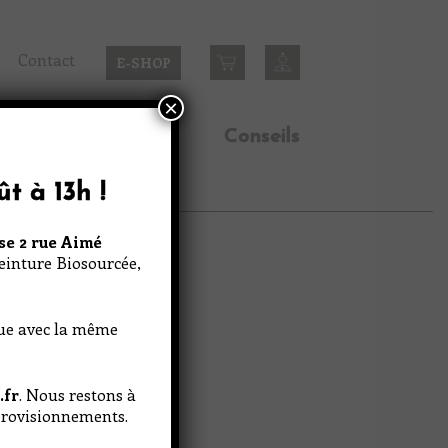
Contact
E-SHOP
×
n
Inspirations
Conseils
ût à 13h
!
se 2 rue Aimé
Peinture Biosourcée,
nue avec la même
.fr
. Nous restons à
pprovisionnements.