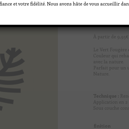
iance et votre fidélité. Nous avons hâte de vous accueillir d
À partir de
9,95
€
Le Vert Fougère 
Couleur qui reha
avec la nature.
Parfait pour un 
Nature.
Technique :
Ren
Application en 2
Sous couche con
finition