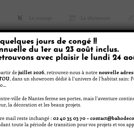
Le concept
Le showroom
quelques jours de congé
!!
 Baho
Papier Peint & Tissu
Décoratio
nnuelle du
1er au 23 août inclus
.
trouvons avec plaisir le
lundi 24 ao
artir de
juillet 2026
, retrouvez-nous à notre
nouvelle adres
RTOU
, dans un showroom dédié à l’univers de l’habitat sain: 
co…
ntre-ville de Nantes ferme ses portes, mais l’aventure conti
ur, la décoration et les beaux projets.
re mail reste inchangé :
02 40 35 03 70 – contact@bahodeco
e
dant toute la période de transition pour vos projets et vos a