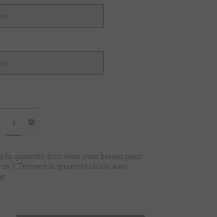
quantité
de
Vert
fougère
s la quantité dont vous avez besoin pour
aux ? Trouvez la quantité idéale avec
ur