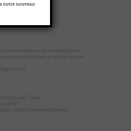
ans notre nouveau
est un vert moyen aux accents jaunes.
ussera votre intérieur en parfait accord
usage mural.
dement 12m² /litre
 couches
seillée :BAHO impression blanc