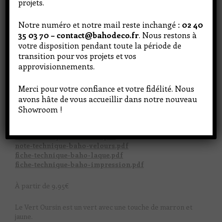
projets.
Notre numéro et notre mail reste inchangé :
02 40
35 03 70 – contact@bahodeco.fr
. Nous restons à
votre disposition pendant toute la période de
transition pour vos projets et vos
approvisionnements.
Merci pour votre confiance et votre fidélité. Nous
avons hâte de vous accueillir dans notre nouveau
Showroom !
N'hésitez pas à venir en boutique pour découvrir les
teintes
note-technique-baho-mat.pdf
note-technique-baho-velours.pdf
fiche-technique-baho-laque.pdf
fiche-technique-baho-impression.pdf
À partir de
9,95
€
Le Vert Oursin est un vert avec une touche de marron et
jaune.