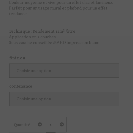
Couleur moyenne et vive pour un effet chic et lumineux.
Parfait pour un usage mural et plafond pour un effet
tendance.
Technique :
Rendement 12m² /litre
Application en 2 couches
Sous couche conseillée :BAHO impression blanc
finition
contenance
quantité
Quantité
de
Vert