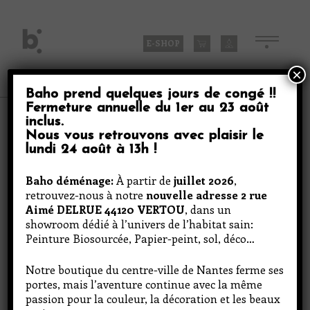
Skip
to
content
E-SHOP
×
Baho prend quelques jours de congé
!!
Fermeture annuelle du
1er au 23 août
Produits
inclus
.
Nous vous retrouvons avec plaisir le
lundi 24 août à 13h
!
Vert oursin
Baho déménage:
À partir de
juillet 2026
,
retrouvez-nous à notre
nouvelle adresse 2 rue
Aimé DELRUE 44120 VERTOU
, dans un
showroom dédié à l’univers de l’habitat sain:
Peinture Biosourcée, Papier-peint, sol, déco…
Notre boutique du centre-ville de Nantes ferme ses
portes, mais l’aventure continue avec la même
passion pour la couleur, la décoration et les beaux