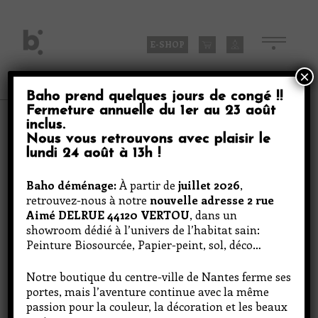
Skip
to
content
E-SHOP
×
Baho prend quelques jours de congé
!!
Fermeture annuelle du
1er au 23 août
Produits
inclus
.
Nous vous retrouvons avec plaisir le
lundi 24 août à 13h
!
Bleu marine
Baho déménage:
À partir de
juillet 2026
,
retrouvez-nous à notre
nouvelle adresse 2 rue
Aimé DELRUE 44120 VERTOU
, dans un
showroom dédié à l’univers de l’habitat sain:
Peinture Biosourcée, Papier-peint, sol, déco…
Notre boutique du centre-ville de Nantes ferme ses
portes, mais l’aventure continue avec la même
passion pour la couleur, la décoration et les beaux