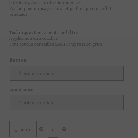
intérieurs, pour un effet intemporel.
Parfait pour un usage mural et plafond pour un effet
tendance.
Technique :
Rendement 12m² /litre
Application en 2 couches
Sous couche conseillée :BAHO impression grise
finition
contenance
quantité
Quantité
de
Bleu