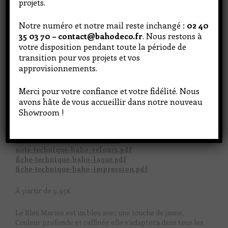
projets.
Notre numéro et notre mail reste inchangé :
02 40
35 03 70 – contact@bahodeco.fr
. Nous restons à
votre disposition pendant toute la période de
transition pour vos projets et vos
approvisionnements.
Merci pour votre confiance et votre fidélité. Nous
avons hâte de vous accueillir dans notre nouveau
Showroom !
N'hésitez pas à venir en boutique pour découvrir les
teintes
note-technique-baho-mat.pdf
note-technique-baho-velours.pdf
fiche-technique-baho-laque.pdf
fiche-technique-baho-impression.pdf
À partir de
9,95
€
Le Bleu Marine est un bleu avec une touche de jaune.
Couleur profonde et raffinée elle s’adaptera dans tous les